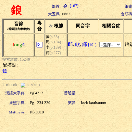
[167]
部首:
筆畫
鋃
大五碼:
E863
倉頡碼
粵
音節
&
根據
同音字
相關音節
音
(香港語言學學會)
黃
(p.38)
周
(p.184)
l
ong
4
郎
,
欴
,
鎯
鋃
[19..]
李
(p.139)
何
(p.277)
搜索次數: 15240
配搭點:
鐺
Unicode:
U+92C3
漢語大字典:
Pg.4212
普通話:
康熙字典:
Pg.1234.220
英譯:
lock lanthanum
Matthews:
No.3818