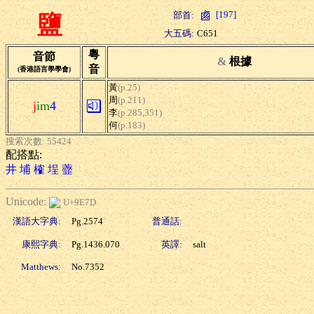
[197]
部首:
鹽
大五碼:
C651
粵
音節
&
根據
音
(香港語言學學會)
黃
(p.25)
周
(p.211)
j
im
4
李
(p.285,351)
何
(p.183)
搜索次數: 55424
配搭點:
井
埔
榷
埕
虀
Unicode:
U+9E7D
漢語大字典:
Pg.2574
普通話:
康熙字典:
Pg.1436.070
英譯:
salt
Matthews:
No.7352