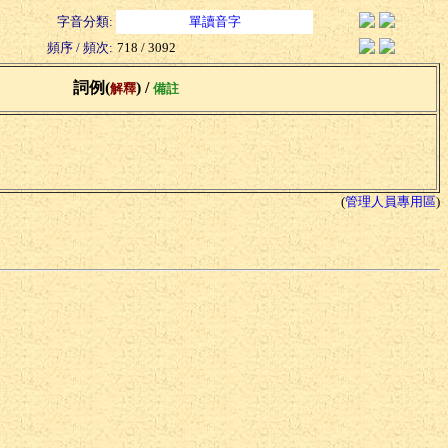
字音分類:
單讀音字
頻序 / 頻次:
718 / 3092
詞例(
) /
解釋
備註
(
管理人員專用區
)