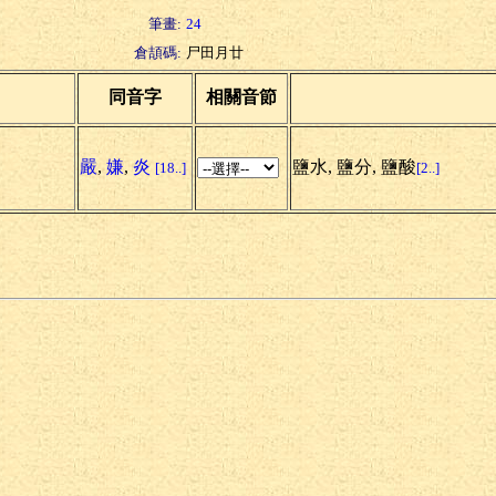
筆畫:
24
倉頡碼:
尸田月廿
同音字
相關音節
嚴
,
嫌
,
炎
鹽水, 鹽分, 鹽酸
[18..]
[2..]