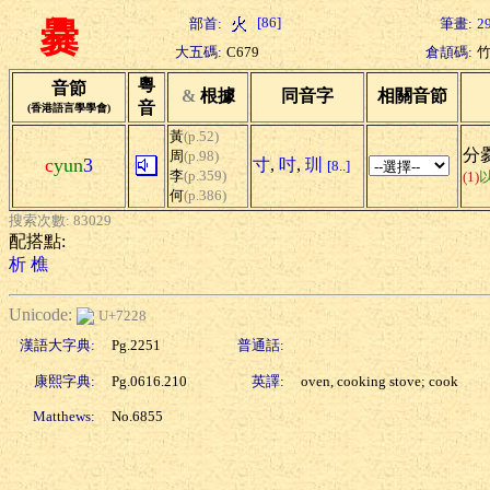
[86]
部首:
筆畫:
2
爨
大五碼:
C679
倉頡碼:
粵
音節
&
根據
同音字
相關音節
音
(香港語言學學會)
黃
(p.52)
分爨
周
(p.98)
c
yun
3
寸
,
吋
,
玔
[8..]
李
(p.359)
(1)
何
(p.386)
搜索次數: 83029
配搭點:
析
樵
Unicode:
U+7228
漢語大字典:
Pg.2251
普通話:
康熙字典:
Pg.0616.210
英譯:
oven, cooking stove; cook
Matthews:
No.6855