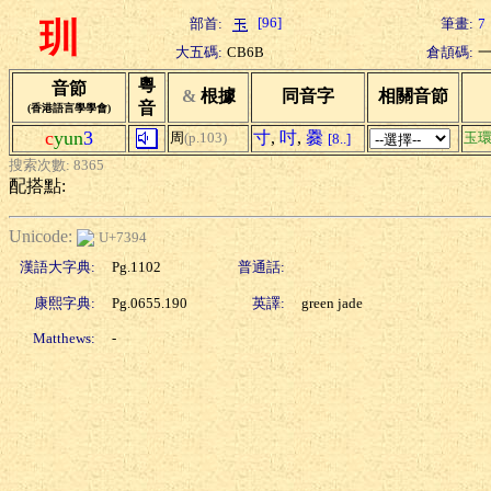
[96]
部首:
筆畫:
7
玔
大五碼:
CB6B
倉頡碼:
粵
音節
&
根據
同音字
相關音節
音
(香港語言學學會)
c
yun
3
寸
,
吋
,
爨
周
(p.103)
玉
[8..]
搜索次數: 8365
配搭點:
Unicode:
U+7394
漢語大字典:
Pg.1102
普通話:
康熙字典:
Pg.0655.190
英譯:
green jade
Matthews:
-