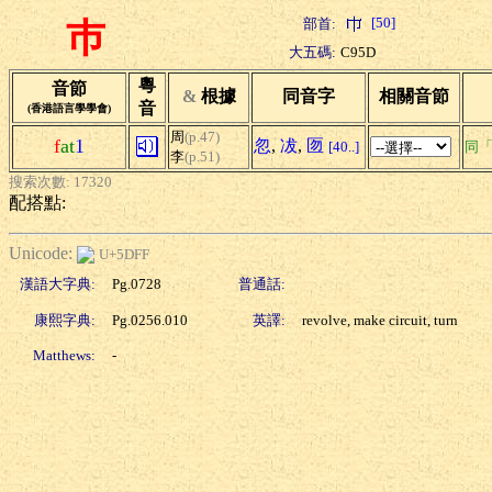
[50]
部首:
巿
大五碼:
C95D
粵
音節
&
根據
同音字
相關音節
音
(香港語言學學會)
周
(p.47)
f
at
1
忽
,
冹
,
匢
[40..]
同
李
(p.51)
搜索次數: 17320
配搭點:
Unicode:
U+5DFF
漢語大字典:
Pg.0728
普通話:
康熙字典:
Pg.0256.010
英譯:
revolve, make circuit, turn
Matthews:
-