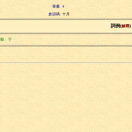
筆畫:
4
倉頡碼:
十月
詞例(
)
解釋
「黻」字