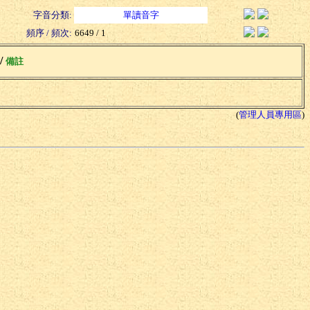
字音分類:
單讀音字
頻序 / 頻次:
6649 / 1
 /
備註
(
管理人員專用區
)