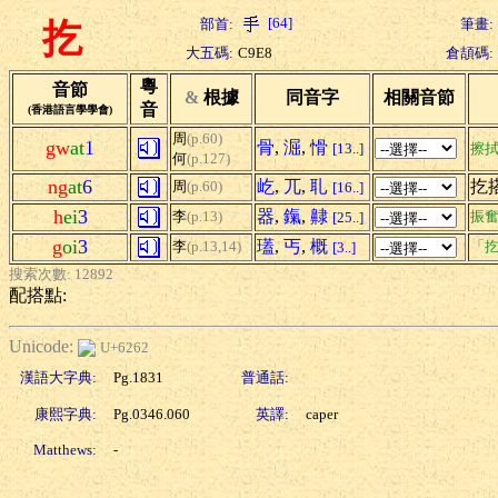
[64]
部首:
筆畫:
扢
大五碼:
C9E8
倉頡碼:
粵
音節
&
根據
同音字
相關音節
音
(香港語言學學會)
周
(p.60)
gw
at
1
骨
,
淈
,
愲
[13..]
擦
何
(p.127)
ng
at
6
屹
,
兀
,
耴
扢
周
(p.60)
[16..]
h
ei
3
器
,
鎎
,
齂
李
(p.13)
振
[25..]
g
oi
3
瓂
,
丐
,
概
李
(p.13,14)
「扢
[3..]
搜索次數: 12892
配搭點:
Unicode:
U+6262
漢語大字典:
Pg.1831
普通話:
康熙字典:
Pg.0346.060
英譯:
caper
Matthews:
-