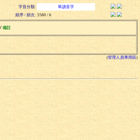
字音分類:
單讀音字
頻序 / 頻次:
5580 / 6
 /
備註
(
管理人員專用區
)