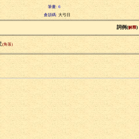
筆畫:
6
倉頡碼:
大弓日
詞例(
)
解釋
旯
(角落)