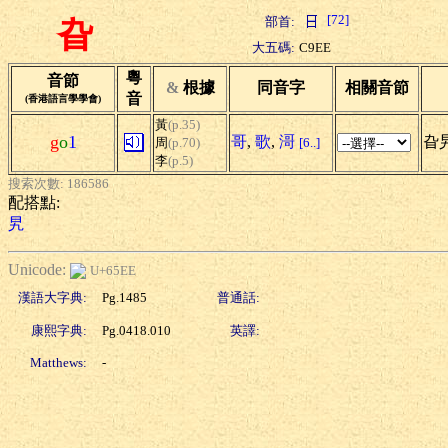
[72]
部首:
旮
大五碼:
C9EE
粵
音節
&
根據
同音字
相關音節
音
(香港語言學學會)
黃
(p.35)
g
o
1
哥
,
歌
,
滒
旮
周
(p.70)
[6..]
李
(p.5)
搜索次數: 186586
配搭點:
旯
Unicode:
U+65EE
漢語大字典:
Pg.1485
普通話:
康熙字典:
Pg.0418.010
英譯:
Matthews:
-