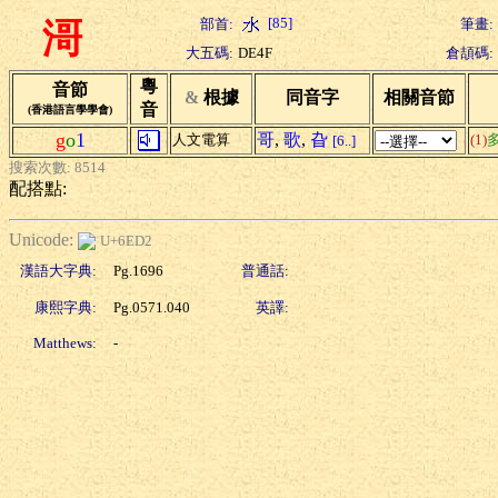
[85]
部首:
筆畫:
滒
大五碼:
DE4F
倉頡碼:
粵
音節
&
根據
同音字
相關音節
音
(香港語言學學會)
g
o
1
哥
,
歌
,
旮
人文電算
(1)
[6..]
搜索次數: 8514
配搭點:
Unicode:
U+6ED2
漢語大字典:
Pg.1696
普通話:
康熙字典:
Pg.0571.040
英譯:
Matthews:
-