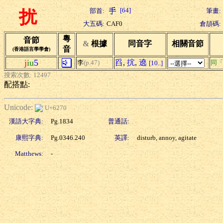
[64]
部首:
筆畫:
扰
大五碼:
CAF0
倉頡碼:
粵
音節
&
根據
同音字
相關音節
音
(香港語言學學會)
j
iu
5
舀
,
抭
,
遶
李
(p.47)
同
[10..]
搜索次數: 12497
配搭點:
Unicode:
U+6270
漢語大字典:
Pg.1834
普通話:
康熙字典:
Pg.0346.240
英譯:
disturb, annoy, agitate
Matthews:
-