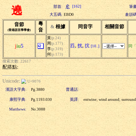
[162]
部首:
筆畫
遶
大五碼:
EBD0
倉頡碼
粵
音節
&
根據
同音字
相關音節
音
(香港語言學學會)
黃
(p.24)
周
(p.177)
j
iu
5
舀
,
扰
,
抭
[10..]
同
李
(p.319)
何
(p.173)
搜索次數: 22617
配搭點:
Unicode:
U+9076
漢語大字典:
Pg.3880
普通話:
康熙字典:
Pg.1193.030
英譯:
entwine; wind around; surround
Matthews:
No.3088