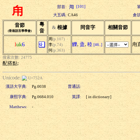
[101]
部首:
筆
甪
大五碼:
CA46
倉頡
粵
音節
&
根據
同音字
相關音節
音
(香港語言學學會)
周
(p.107)
l
uk
6
觻
,
盝
,
稑
甪
李
(p.74)
[46..]
何
(p.363)
搜索次數: 24775
配搭點:
Unicode:
U+752A
漢語大字典:
Pg.0038
普通話:
康熙字典:
Pg.0684.010
英譯:
[ in dictionary]
Matthews:
-