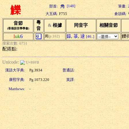
[148]
部首:
筆畫:
觻
大五碼:
F755
倉頡碼:
粵
音節
&
根據
同音字
相關音節
音
(香港語言學學會)
l
uk
6
籙
,
菉
,
逯
觻
周
(p.162)
[46..]
搜索次數: 6751
配搭點:
Unicode:
U+89FB
漢語大字典:
Pg.3934
普通話:
康熙字典:
Pg.1073.220
英譯:
Matthews:
-