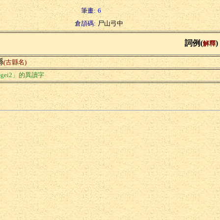
筆畫:
6
倉頡碼:
尸山弓中
詞例(
)
解釋
縣
(古縣名)
gei2」的異讀字