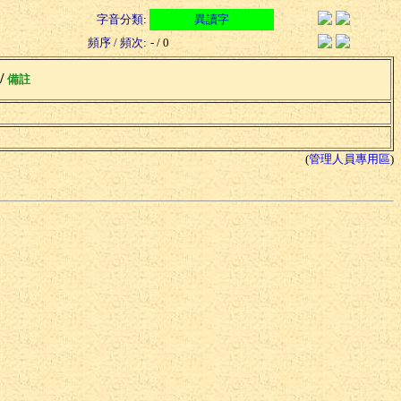
字音分類:
異讀字
頻序 / 頻次:
- / 0
 /
備註
(
管理人員專用區
)