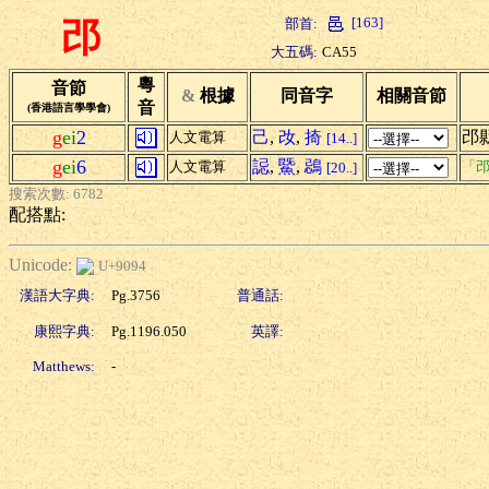
[163]
部首:
邔
大五碼:
CA55
粵
音節
&
根據
同音字
相關音節
音
(香港語言學學會)
g
ei
2
己
,
妀
,
掎
邔
人文電算
[14..]
g
ei
6
誋
,
鱀
,
鵋
人文電算
「邔
[20..]
搜索次數: 6782
配搭點:
Unicode:
U+9094
漢語大字典:
Pg.3756
普通話:
康熙字典:
Pg.1196.050
英譯:
Matthews:
-