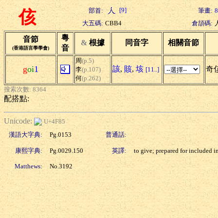
[9]
部首:
筆畫:
8
侅
大五碼:
CBB4
倉頡碼:
粵
音節
&
根據
同音字
相關音節
音
(香港語言學學會)
周
(p.5)
g
oi
1
該
,
賅
,
垓
奇
李
(p.107)
[11..]
何
(p.262)
搜索次數: 8364
配搭點:
Unicode:
U+4F85
漢語大字典:
Pg.0153
普通話:
康熙字典:
Pg.0029.150
英譯:
to give; prepared for included i
Matthews:
No.3192