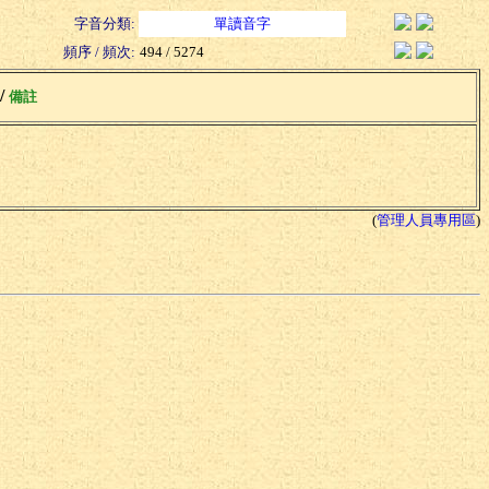
字音分類:
單讀音字
頻序 / 頻次:
494 / 5274
 /
備註
(
管理人員專用區
)