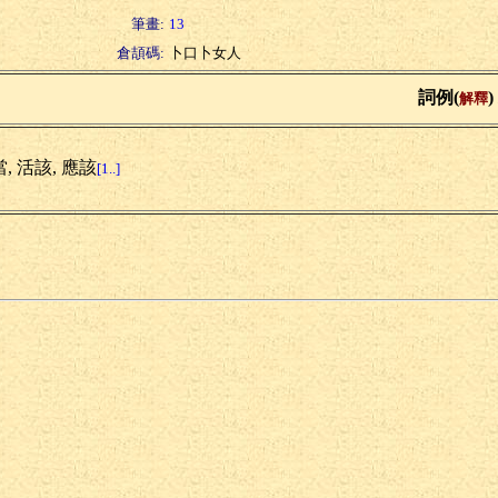
筆畫:
13
倉頡碼:
卜口卜女人
詞例(
)
解釋
, 活該, 應該
[1..]