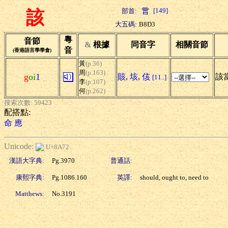
[149]
部首:
該
大五碼:
B8D3
粵
音節
&
根據
同音字
相關音節
音
(香港語言學學會)
黃
(p.36)
周
(p.163)
g
oi
1
賅
,
垓
,
侅
該當
[11..]
李
(p.107)
何
(p.262)
搜索次數: 59423
配搭點:
命
應
Unicode:
U+8A72
漢語大字典:
Pg.3970
普通話:
康熙字典:
Pg.1086.160
英譯:
should, ought to, need to
Matthews:
No.3191