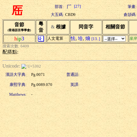
[27]
部首:
筆畫:
厒
大五碼:
CBD9
倉頡碼:
粵
音節
&
根據
同音字
相關音節
音
(香港語言學學會)
h
ip
3
怯
,
垥
,
熁
人文電算
崖
[13..]
搜索次數: 6409
配搭點:
Unicode:
U+5392
漢語大字典:
Pg.0071
普通話:
康熙字典:
Pg.0089.070
英譯:
Matthews:
-