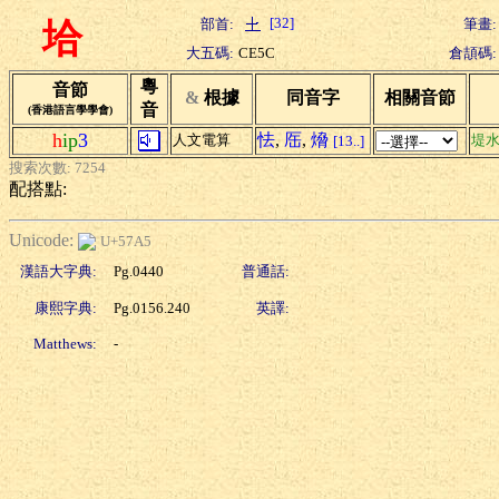
[32]
部首:
筆畫:
垥
大五碼:
CE5C
倉頡碼:
粵
音節
&
根據
同音字
相關音節
音
(香港語言學學會)
h
ip
3
怯
,
厒
,
熁
人文電算
堤
[13..]
搜索次數: 7254
配搭點:
Unicode:
U+57A5
漢語大字典:
Pg.0440
普通話:
康熙字典:
Pg.0156.240
英譯:
Matthews:
-