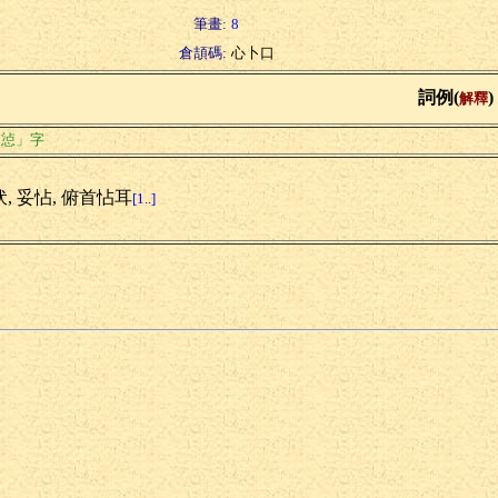
筆畫:
8
倉頡碼:
心卜口
詞例(
)
解釋
「惉」字
, 妥怗, 俯首怗耳
[1..]