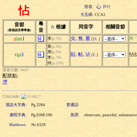
[61]
部首:
怗
大五碼:
CCA3
粵
音節
&
根據
同音字
相關音節
音
(香港語言學學會)
z
im
1
尖
,
詹
,
薝
李
(p.78)
同
[21..]
黃
(p.30)
周
(p.54)
t
ip
3
貼
,
帖
,
沾
怗伏
[2..]
李
(p.78)
何
(p.218)
搜索次數: 9447
配搭點:
懘
Unicode:
U+6017
漢語大字典:
Pg.2284
普通話:
康熙字典:
Pg.0308.190
英譯:
observant; peaceful; submissive
Matthews:
No.6329