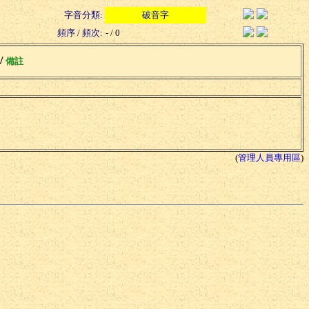
字音分類:
破音字
頻序 / 頻次:
- / 0
 /
備註
(
管理人員專用區
)