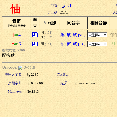
[61]
部首:
怞
大五碼:
CCA6
倉
粵
音節
&
根據
同音字
相關音節
音
(香港語言學學會)
周
(p.54)
j
au
4
葇
,
猷
,
魷
怞
[51..]
李
(p.82)
z
au
6
袖
,
宙
,
就
周
(p.54)
「怞
[18..]
搜索次數: 7369
配搭點:
Unicode:
U+601E
漢語大字典:
Pg.2285
普通話:
康熙字典:
Pg.0309.090
英譯:
to grieve; sorrowful
Matthews:
No.1313