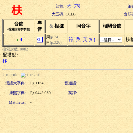
[75]
部首:
筆
枎
大五碼:
CCD5
倉頡
粵
音節
&
根據
同音字
相關音節
音
(香港語言學學會)
周
(p.74)
f
u
4
符
,
鳧
,
芙
枎
[9..]
何
(p.326)
搜索次數: 8082
配搭點:
栘
Unicode:
U+678E
漢語大字典:
Pg.1164
普通話:
康熙字典:
Pg.0443.060
英譯:
Matthews:
-