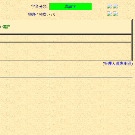
字音分類:
異讀字
頻序 / 頻次:
- / 0
 /
備註
(
管理人員專用區
)