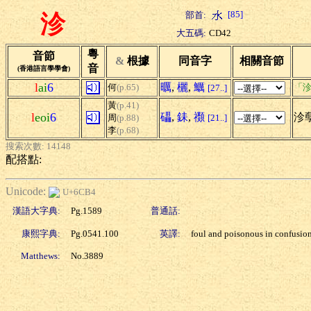
[85]
部首:
沴
大五碼:
CD42
粵
音節
&
根據
同音字
相關音節
音
(香港語言學學會)
l
ai
6
曞
,
欐
,
鱱
何
(p.65)
「沴
[27..]
黃
(p.41)
l
eoi
6
礧
,
銇
,
禷
沴孽
周
(p.88)
[21..]
李
(p.68)
搜索次數: 14148
配搭點:
Unicode:
U+6CB4
漢語大字典:
Pg.1589
普通話:
康熙字典:
Pg.0541.100
英譯:
foul and poisonous in confusio
Matthews:
No.3889