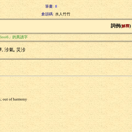
筆畫:
8
倉頡碼:
水人竹竹
詞例(
)
解釋
leoi6」的異讀字
, 沴氣, 災沴
n; out of harmony