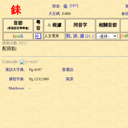
[167]
部首:
筆
銇
大五碼:
E4B6
倉頡
粵
音節
&
根據
同音字
相關音節
音
(香港語言學學會)
l
eoi
6
類
,
淚
,
濾
人文電算
(1)
[21..]
搜索次數: 6517
配搭點:
Unicode:
U+9287
漢語大字典:
Pg.4197
普通話:
康熙字典:
Pg.1232.080
英譯:
Matthews:
-