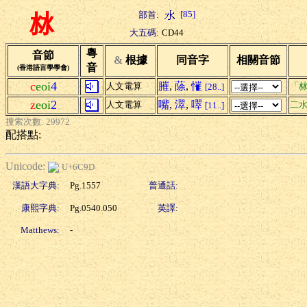
[85]
部首:
沝
大五碼:
CD44
粵
音節
&
根據
同音字
相關音節
音
(香港語言學學會)
c
eoi
4
膗
,
蒢
,
慛
人文電算
「沝
[28..]
z
eoi
2
嘴
,
濢
,
噿
人文電算
二
[11..]
搜索次數: 29972
配搭點:
Unicode:
U+6C9D
漢語大字典:
Pg.1557
普通話:
康熙字典:
Pg.0540.050
英譯:
Matthews:
-