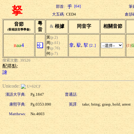
[64]
部首:
筆
拏
大五碼:
CED4
倉頡
粵
音節
&
根據
同音字
相關音節
音
(香港語言學學會)
黃
(p.2)
周
(p.61)
n
aa
4
拿
,
蒘
,
挐
[2..]
(1)
李
(p.76)
何
(p.7)
搜索次數: 39526
配搭點:
譇
Unicode:
U+62CF
漢語大字典:
Pg.1847
普通話:
康熙字典:
Pg.0353.090
英譯:
take; bring; grasp, hold; arrest
Matthews:
No.4603