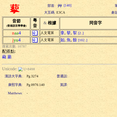
[140]
部首:
蒘
大五碼:
E3CA
倉頡
粵
音節
&
根據
同音字
音
(香港語言學學會)
n
aa
4
拿
,
拏
,
挐
人文電算
[2..]
j
yu
4
如
,
魚
,
餘
人文電算
[102..]
搜索次數: 10787
配搭點:
藸
蘮
Unicode:
U+8498
漢語大字典:
Pg.3274
普通話:
康熙字典:
Pg.0976.140
英譯:
Matthews:
-