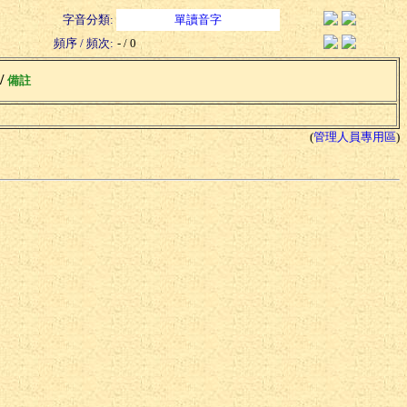
字音分類:
單讀音字
頻序 / 頻次:
- / 0
 /
備註
(
管理人員專用區
)