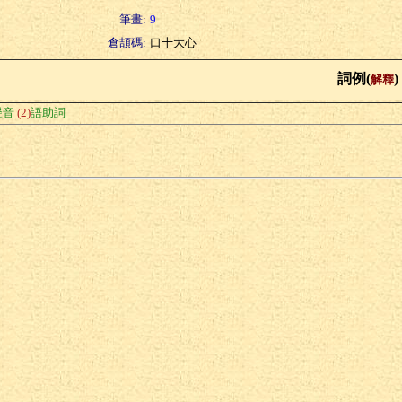
筆畫:
9
倉頡碼:
口十大心
詞例(
)
解釋
聲音
(2)
語助詞