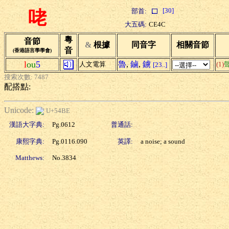
[30]
部首:
咾
大五碼:
CE4C
粵
音節
&
根據
同音字
相關音節
音
(香港語言學學會)
l
ou
5
魯
,
鏀
,
鐪
人文電算
(1)
[23..]
搜索次數: 7487
配搭點:
Unicode:
U+54BE
漢語大字典:
Pg.0612
普通話:
康熙字典:
Pg.0116.090
英譯:
a noise; a sound
Matthews:
No.3834