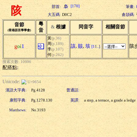
[170]
部首:
筆畫:
陔
大五碼:
D0C2
倉頡碼:
粵
音節
&
根據
同音字
相關音節
音
(香港語言學學會)
黃
(p.36)
周
(p.189)
g
oi
1
該
,
賅
,
垓
陔步
[11..]
李
(p.107)
何
(p.262)
搜索次數: 10996
配搭點:
Unicode:
U+9654
漢語大字典:
Pg.4128
普通話:
康熙字典:
Pg.1278.130
英譯:
a step, a terrace, a grade a ledge
Matthews:
No.3193