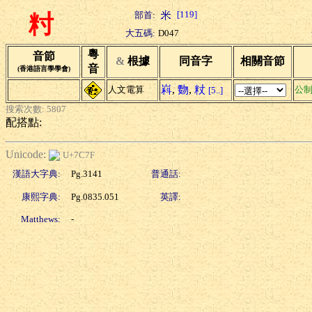
[119]
部首:
籿
大五碼:
D047
粵
音節
&
根據
同音字
相關音節
音
(香港語言學學會)
嵙
,
覅
,
粀
人文電算
公制
[5..]
搜索次數: 5807
配搭點:
Unicode:
U+7C7F
漢語大字典:
Pg.3141
普通話:
康熙字典:
Pg.0835.051
英譯:
Matthews:
-