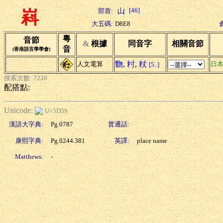
[46]
部首:
嵙
大五碼:
D8E8
粵
音節
&
根據
同音字
相關音節
音
(香港語言學學會)
覅
,
籿
,
粀
人文電算
日本
[5..]
搜索次數: 7220
配搭點:
Unicode:
U+5D59
漢語大字典:
Pg.0787
普通話:
康熙字典:
Pg.0244.381
英譯:
place name
Matthews:
-