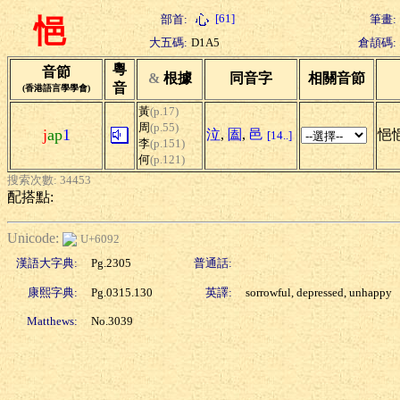
[61]
部首:
筆畫:
悒
大五碼:
D1A5
倉頡碼:
粵
音節
&
根據
同音字
相關音節
音
(香港語言學學會)
黃
(p.17)
周
(p.55)
j
ap
1
泣
,
圔
,
邑
悒悒
[14..]
李
(p.151)
何
(p.121)
搜索次數: 34453
配搭點:
Unicode:
U+6092
漢語大字典:
Pg.2305
普通話:
康熙字典:
Pg.0315.130
英譯:
sorrowful, depressed, unhappy
Matthews:
No.3039