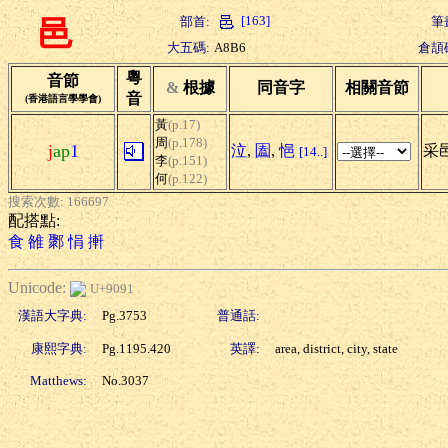
[163]
部首:
筆
邑
大五碼:
A8B6
倉頡
粵
音節
&
根據
同音字
相關音節
音
(香港語言學學會)
黃
(p.17)
周
(p.178)
j
ap
1
泣
,
圔
,
悒
采邑
[14..]
李
(p.151)
何
(p.122)
搜索次數: 166697
配搭點:
食
雒
鄹
悁
搟
Unicode:
U+9091
漢語大字典:
Pg.3753
普通話:
康熙字典:
Pg.1195.420
英譯:
area, district, city, state
Matthews:
No.3037