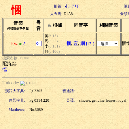
[61]
部首:
筆
悃
大五碼:
D1A8
倉頡
粵
音節
&
根據
同音字
相關音節
音
(香港語言學學會)
黃
(p.15)
周
(p.55)
kw
an
2
捆
,
壼
,
綑
悃愊
[17..]
李
(p.151)
何
(p.106)
搜索次數: 15208
配搭點:
愊
Unicode:
U+6083
漢語大字典:
Pg.2305
普通話:
康熙字典:
Pg.0314.220
英譯:
sincere, genuine, honest, loyal
Matthews:
No.3689