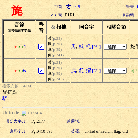
[70]
部首:
筆畫:
旄
大五碼:
D1D1
倉頡碼:
粵
音節
&
根據
同音字
相關音節
音
(香港語言學學會)
黃
(p.33)
周
(p.70)
m
ou
4
毋
,
鷡
,
枆
旄牛
[26..]
李
(p.39)
何
(p.241)
黃
(p.34)
周
(p.70)
m
ou
6
戊
,
毷
,
媢
[23..]
同
李
(p.39)
何
(p.243)
搜索次數: 29434
配搭點:
騂
Unicode:
U+65C4
漢語大字典:
Pg.2177
普通話:
康熙字典:
Pg.0410.180
英譯:
a kind of ancient flag; old