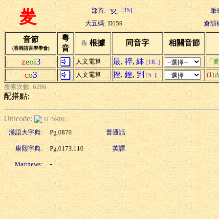
[35]
部首:
筆
夎
大五碼:
D159
倉頡
粵
音節
&
根據
同音字
相關音節
音
(香港語言學學會)
z
eoi
3
最
,
祽
,
絊
人文電算
「夎
[18..]
c
o
3
挫
,
銼
,
剉
人文電算
(1)
[5..]
搜索次數: 6296
配搭點:
Unicode:
U+590E
漢語大字典:
Pg.0870
普通話:
康熙字典:
Pg.0173.110
英譯:
Matthews:
-