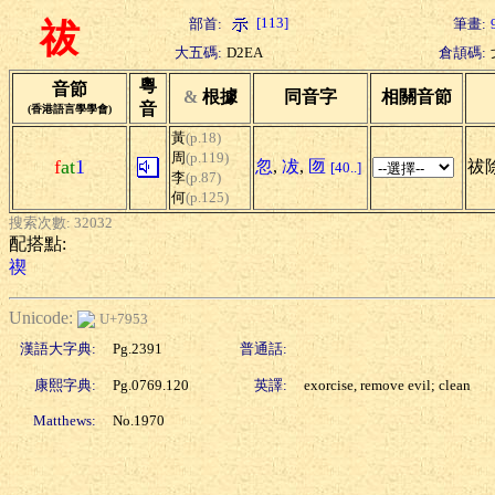
[113]
部首:
筆畫:
祓
大五碼:
D2EA
倉頡碼:
粵
音節
&
根據
同音字
相關音節
音
(香港語言學學會)
黃
(p.18)
周
(p.119)
f
at
1
忽
,
冹
,
匢
祓
[40..]
李
(p.87)
何
(p.125)
搜索次數: 32032
配搭點:
禊
Unicode:
U+7953
漢語大字典:
Pg.2391
普通話:
康熙字典:
Pg.0769.120
英譯:
exorcise, remove evil; clean
Matthews:
No.1970