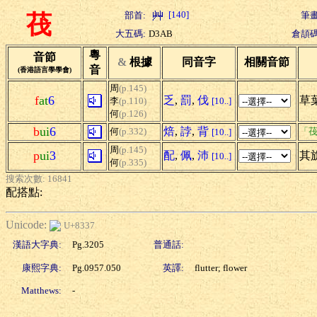
[140]
部首:
筆畫
茷
大五碼:
D3AB
倉頡碼
粵
音節
&
根據
同音字
相關音節
音
(香港語言學學會)
周
(p.145)
f
at
6
乏
,
罰
,
伐
草
李
(p.110)
[10..]
何
(p.126)
b
ui
6
焙
,
誖
,
背
何
(p.332)
「茷
[10..]
周
(p.145)
p
ui
3
配
,
佩
,
沛
其
[10..]
何
(p.335)
搜索次數: 16841
配搭點:
Unicode:
U+8337
漢語大字典:
Pg.3205
普通話:
康熙字典:
Pg.0957.050
英譯:
flutter; flower
Matthews:
-