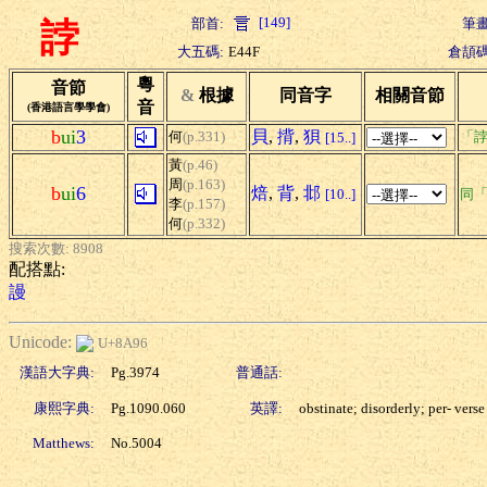
[149]
部首:
筆畫
誖
大五碼:
E44F
倉頡碼
粵
音節
&
根據
同音字
相關音節
音
(香港語言學學會)
b
ui
3
貝
,
揹
,
狽
何
(p.331)
「誖
[15..]
黃
(p.46)
周
(p.163)
b
ui
6
焙
,
背
,
邶
[10..]
同
李
(p.157)
何
(p.332)
搜索次數: 8908
配搭點:
謾
Unicode:
U+8A96
漢語大字典:
Pg.3974
普通話:
康熙字典:
Pg.1090.060
英譯:
obstinate; disorderly; per- verse
Matthews:
No.5004