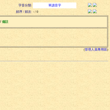
字音分類:
單讀音字
頻序 / 頻次:
- / 0
 /
備註
(
管理人員專用區
)