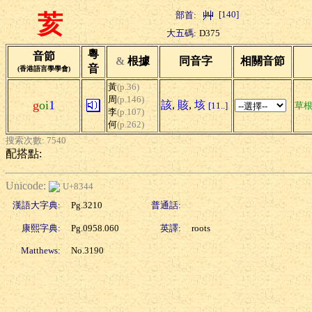
[140]
部首:
荄
大五碼:
D375
粵
音節
&
根據
同音字
相關音節
音
(香港語言學學會)
黃
(p.36)
周
(p.146)
g
oi
1
該
,
賅
,
垓
[11..]
草
李
(p.107)
何
(p.262)
搜索次數: 7540
配搭點:
Unicode:
U+8344
漢語大字典:
Pg.3210
普通話:
康熙字典:
Pg.0958.060
英譯:
roots
Matthews:
No.3190