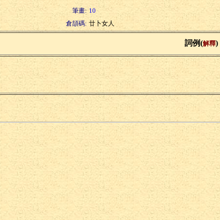
筆畫:
10
倉頡碼:
廿卜女人
詞例(
)
解釋
根