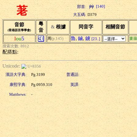
[140]
部首:
荖
大五碼:
D379
粵
音節
&
根據
同音字
相關音節
音
(香港語言學學會)
l
ou
5
魯
,
鏀
,
鐪
周
(p.145)
蔞
[23..]
搜索次數: 8912
配搭點:
Unicode:
U+8356
漢語大字典:
Pg.3199
普通話:
康熙字典:
Pg.0959.310
英譯:
Matthews:
-