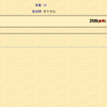
筆畫:
10
倉頡碼:
廿十大心
詞例(
)
解釋
藤