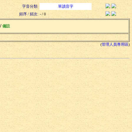
字音分類:
單讀音字
頻序 / 頻次:
- / 0
 /
備註
(
管理人員專用區
)