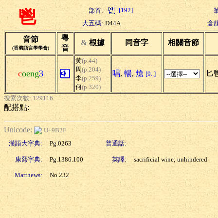
[192]
部首:
鬯
大五碼:
D44A
倉頡
粵
音節
&
根據
同音字
相關音節
音
(香港語言學學會)
黃
(p.44)
周
(p.204)
c
oeng
3
唱
,
暢
,
熗
匕鬯
[9..]
李
(p.259)
何
(p.320)
搜索次數: 129116
配搭點:
Unicode:
U+9B2F
漢語大字典:
Pg.0263
普通話:
康熙字典:
Pg.1386.100
英譯:
sacrificial wine; unhindered
Matthews:
No.232