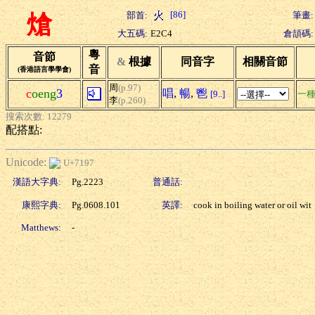
[86]
部首:
筆畫:
熗
大五碼:
E2C4
倉頡碼:
粵
音節
&
根據
同音字
相關音節
音
(香港語言學學會)
周
(p.97)
c
oeng
3
唱
,
暢
,
鬯
[9..]
一
李
(p.260)
搜索次數: 12279
配搭點:
Unicode:
U+7197
漢語大字典:
Pg.2223
普通話:
康熙字典:
Pg.0608.101
英譯:
cook in boiling water or oil wit
Matthews:
-