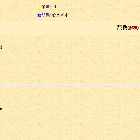
筆畫:
11
倉頡碼:
心水水水
詞例(
)
解釋
惙
rn