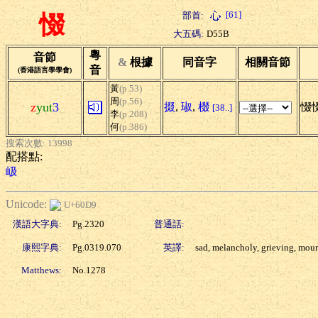
[61]
部首:
惙
大五碼:
D55B
粵
音節
&
根據
同音字
相關音節
音
(香港語言學學會)
黃
(p.53)
周
(p.56)
z
yut
3
掇
,
琡
,
棳
惙
[38..]
李
(p.208)
何
(p.386)
搜索次數: 13998
配搭點:
岋
Unicode:
U+60D9
漢語大字典:
Pg.2320
普通話:
康熙字典:
Pg.0319.070
英譯:
sad, melancholy, grieving, mou
Matthews:
No.1278