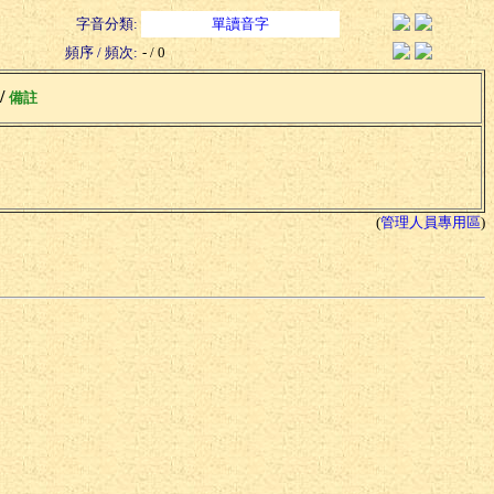
字音分類:
單讀音字
頻序 / 頻次:
- / 0
 /
備註
(
管理人員專用區
)