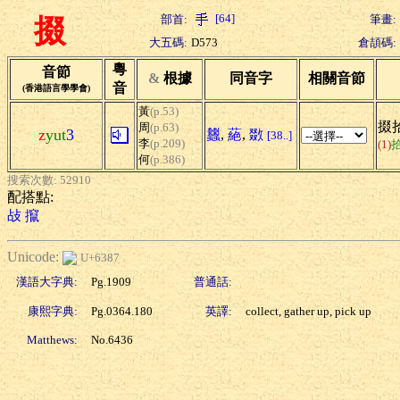
[64]
部首:
筆畫:
掇
大五碼:
D573
倉頡碼:
粵
音節
&
根據
同音字
相關音節
音
(香港語言學學會)
黃
(p.53)
掇拾
周
(p.63)
z
yut
3
蠿
,
蕝
,
敪
[38..]
李
(p.209)
(1)
何
(p.386)
搜索次數: 52910
配搭點:
敁
攛
Unicode:
U+6387
漢語大字典:
Pg.1909
普通話:
康熙字典:
Pg.0364.180
英譯:
collect, gather up, pick up
Matthews:
No.6436