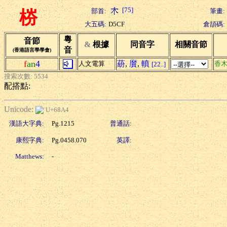
[75]
部首:
筆畫:
梤
大五碼:
D5CF
倉頡碼:
粵
音節
&
根據
同音字
相關音節
音
(香港語言學學會)
f
an
4
蒶
,
黂
,
轒
人文電算
香
[22..]
搜索次數: 5534
配搭點:
Unicode:
U+68A4
漢語大字典:
Pg.1215
普通話:
康熙字典:
Pg.0458.070
英譯:
Matthews:
-