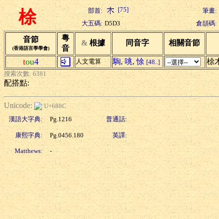
[75]
部首:
筆畫:
梌
大五碼:
D5D3
倉頡碼:
粵
音節
&
根據
同音字
相關音節
音
(香港語言學學會)
t
ou
4
騊
,
咷
,
悇
梌
人文電算
[48..]
搜索次數: 6381
配搭點:
Unicode:
U+688C
漢語大字典:
Pg.1216
普通話:
康熙字典:
Pg.0456.180
英譯:
Matthews:
-