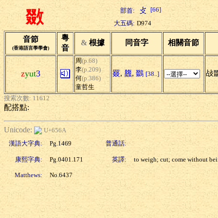
[66]
部首:
敪
大五碼:
D974
粵
音節
&
根據
同音字
相關音節
音
(香港語言學學會)
周
(p.68)
李
(p.209)
z
yut
3
罬
,
蠿
,
鵽
敁
[38..]
何
(p.386)
童哲生
搜索次數: 11612
配搭點:
Unicode:
U+656A
漢語大字典:
Pg.1469
普通話:
康熙字典:
Pg.0401.171
英譯:
to weigh; cut; come without bei
Matthews:
No.6437