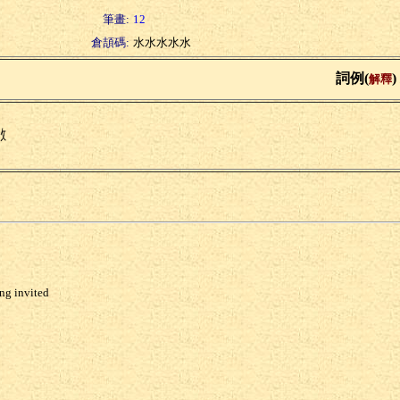
筆畫:
12
倉頡碼:
水水水水水
詞例(
)
解釋
敪
ng invited