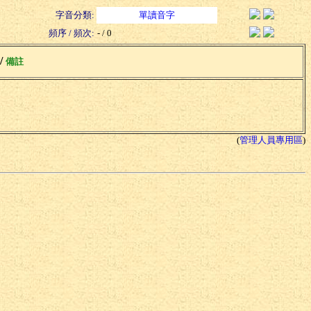
字音分類:
單讀音字
頻序 / 頻次:
- / 0
 /
備註
(
管理人員專用區
)