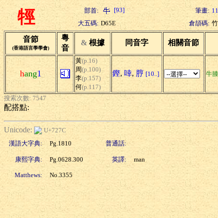
[93]
部首:
筆畫:
1
牼
大五碼:
D65E
倉頡碼:
竹
粵
音節
&
根據
同音字
相關音節
音
(香港語言學學會)
黃
(p.16)
周
(p.100)
h
ang
1
鏗
,
啈
,
脝
[10..]
牛
李
(p.157)
何
(p.117)
搜索次數: 7547
配搭點:
Unicode:
U+727C
漢語大字典:
Pg.1810
普通話:
康熙字典:
Pg.0628.300
英譯:
man
Matthews:
No.3355