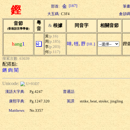
[167]
部首:
筆畫
鏗
大五碼:
C3F4
倉頡碼
粵
音節
&
根據
同音字
相關音節
音
(香港語言學學會)
黃
(p.16)
周
(p.185)
h
ang
1
啈
,
牼
,
脝
鏗
[10..]
李
(p.203)
何
(p.117)
搜索次數: 63039
配搭點:
鏘
鍧
闛
Unicode:
U+93D7
漢語大字典:
Pg.4247
普通話:
康熙字典:
Pg.1247.320
英譯:
strike, beat, stroke; jingling
Matthews:
No.3357