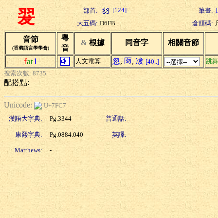
[124]
部首:
筆畫:
翇
大五碼:
D6FB
倉頡碼:
粵
音節
&
根據
同音字
相關音節
音
(香港語言學學會)
f
at
1
忽
,
匢
,
冹
人文電算
跳
[40..]
搜索次數: 8735
配搭點:
Unicode:
U+7FC7
漢語大字典:
Pg.3344
普通話:
康熙字典:
Pg.0884.040
英譯:
Matthews:
-