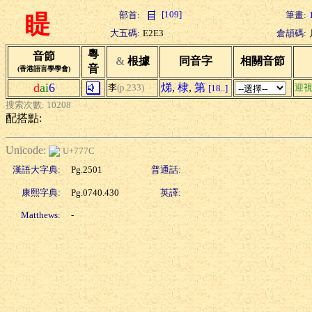
[109]
部首:
筆畫:
睼
大五碼:
E2E3
倉頡碼:
粵
音節
&
根據
同音字
相關音節
音
(香港語言學學會)
d
ai
6
焍
,
棣
,
第
李
(p.233)
迎
[18..]
搜索次數: 10208
配搭點:
Unicode:
U+777C
漢語大字典:
Pg.2501
普通話:
康熙字典:
Pg.0740.430
英譯:
Matthews:
-